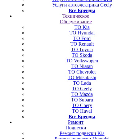
Услуги автоэлектрика Geely
Все Бренды
Техническое
Обслуживание
ТО Kia
ТО Hyundai
ТО Ford
ТО Renault
ТО Toyota
ТО Skoda
ТО Volkswagen
ТО Nissan
ТО Chevrolet
ТО Mitsubishi
ТО Lada
ТО Geely
ТО Mazda
ТО Subaru
ТО Chery
ТО Haval
Все Бренды
Ремонт
Подвески
Ремонт подвески Kia
Ремонт подвески Hyundai