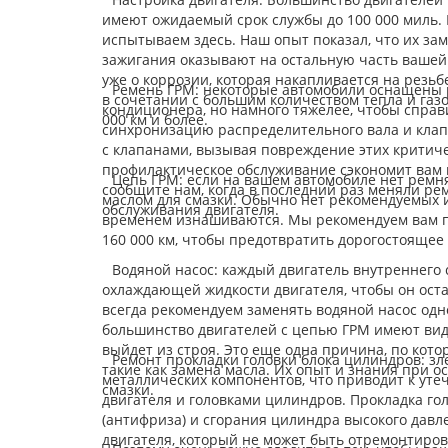
имеют ожидаемый срок службы до 100 000 миль.
испытываем здесь. Наш опыт показал, что их за
зажигания оказывают на остальную часть вашей с
уже о коррозии, которая накапливается на резь
Ремень ГРМ: некоторые автомобили оснащены р
в сочетании с большим количеством тепла и газ
кондиционера, но намного тяжелее, чтобы справ
000 км и более.
синхронизацию распределительного вала и клапа
с клапанами, вызывая повреждение этих критиче
профилактическое обслуживание сэкономит вам м
Цепь ГРМ: если на вашем автомобиле нет ремня 
сообщите нам, когда в последний раз меняли ре
маслом для смазки. Обычно нет рекомендуемых 
обслуживания двигателя.
временем изнашиваются. Мы рекомендуем вам пр
160 000 км, чтобы предотвратить дорогостоящее
Водяной насос: каждый двигатель внутреннего
охлаждающей жидкости двигателя, чтобы он ост
всегда рекомендуем заменять водяной насос одн
большинство двигателей с цепью ГРМ имеют види
выйдет из строя. Это еще одна причина, по кот
Ремонт прокладки головки блока цилиндров: з
такие как замена масла. Их опыт и знания при 
металлических компонентов, что приводит к уте
смазки.
двигателя и головками цилиндров. Прокладка г
(антифриза) и сгорания цилиндра высокого давл
двигателя, который не может быть отремонтирова