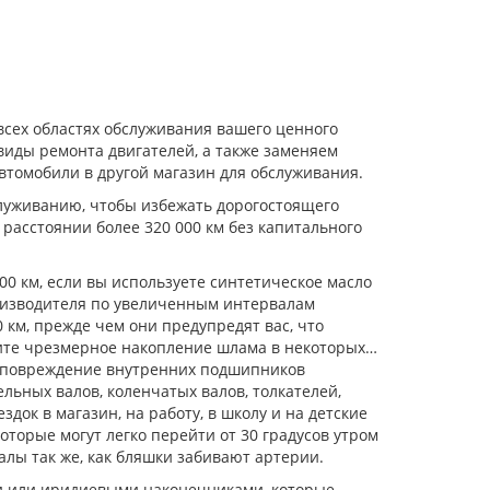
всех областях обслуживания вашего ценного
виды ремонта двигателей, а также заменяем
втомобили в другой магазин для обслуживания.
служиванию, чтобы избежать дорогостоящего
асстоянии более 320 000 км без капитального
00 км, если вы используете синтетическое масло
оизводителя по увеличенным интервалам
 км, прежде чем они предупредят вас, что
дите чрезмерное накопление шлама в некоторых
т, повреждение внутренних подшипников
льных валов, коленчатых валов, толкателей,
док в магазин, на работу, в школу и на детские
торые могут легко перейти от 30 градусов утром
алы так же, как бляшки забивают артерии.
ми или иридиевыми наконечниками, которые