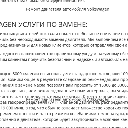
аботать с максимальной эффективностью.
AGEN УСЛУГИ ПО ЗАМЕНЕ:
бильных двигателей показали нам, что небольшое внимание во 
миль без необходимости замены двигателя. Мы выполняем все 
предназначены для новых клиентов, которые отправляли свои а
 каждого из наших клиентов правильному уходу и разумному об
гим клиентам получить безопасный и надежный автомобиль на р
:
ждые 8000 км, если вы используете стандартное масло, или 100
ния, возникающие в результате следования рекомендациям пр
ания о замене масла позволят вам проехать от 15000 до 30000
ать его дольше, чем рекомендованные нами интервалы, вы уви
вигателя, что приведет к нехватке масла. Когда это происходи
аз газораспределения (VVT), клапанов двигателя, распределите
9 000 миль в год, что обычно означает множество коротких поез
ременем простоя и часто резкими колебаниями температуры, ко
копления в двигателе, которое будет закупоривать масляные кан
 в наши дни поставляются со свечами зажигания с платиновы