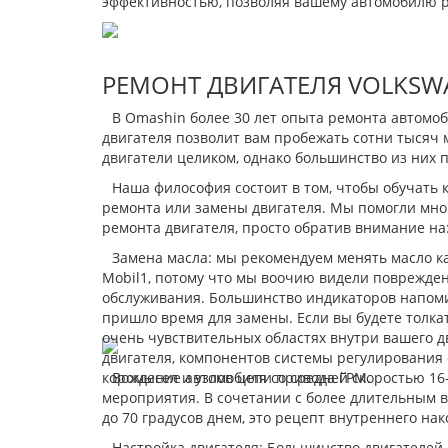
эффективностью, позволяя вашему автомобилю р
РЕМОНТ ДВИГАТЕЛЯ VOLKSW
В Omashin более 30 лет опыта ремонта автомо
двигателя позволит вам пробежать сотни тысяч 
двигатели целиком, однако большинство из них 
Наша философия состоит в том, чтобы обучать
ремонта или замены двигателя. Мы помогли мно
ремонта двигателя, просто обратив внимание на
Замена масла: мы рекомендуем менять масло ка
Mobil1, потому что мы воочию видели поврежде
обслуживания. Большинство индикаторов напомин
пришло время для замены. Если вы будете толк
очень чувствительных областях внутри вашего д
двигателя, компонентов системы регулирования ф
коромысел и узлов цепи привода ГРМ.
Вождение автомобиля со средней скоростью 16-1
мероприятия. В сочетании с более длительным в
до 70 градусов днем, это рецепт внутреннего на
Настройка двигателя: Большинство двигателей