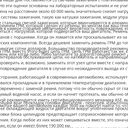
 Но эти оценки основаны на лабораторных испытаниях и не уч
мена на расстоянии около 60 000 миль значительно снизит наг
истемы зажигания, такую ​​как катушки зажигания, модули упр
бе стальных свечей зажигания, которые ввинчиваются в алюми
емнем ГРМ, который сделан из резины, во многом как ваш ген
ов в камере сгорания увеличивают вероятность повреждения, ес
иться с нагрузкой, которой подвергается ваш двигатель. Ремен
нов с поршнями. Когда он ломается или проскальзывает из-за
ских компонентов. Всегда дешевле заменить ремень ГРМ до того
ногие сотни долларов. Большинство производителей рекоменду
ГРМ, вместо этого будет цепь ГРМ. Цепь ГРМ работает так же, к
мень или когда-либо. Либо заплатите за дорогостоящий ремонт 
интервалов обслуживания цепи, но натяжитель и направляющие
оверить и, возможно, заменить этот узел цепи вместе с напр
 повреждение двигателя в случае его неожиданного выхода из с
 сгорания, работающий в современных автомобилях, используе
авался прохладным и в приемлемом температурном диапазоне. 
овременно с заменой ремня, потому что он обычно скрыт от гл
мый водяной насос, и если он начнет протекать, мы обычно об
орой рекомендуется иметь сертифицированного механика ASE, 
лейший враг прокладок головки двигателя - перегрев. Избыто
осмотре вашего автомобиля каждые 3600 км помогут найти то, ч
чке охлаждающей жидкости двигателя вокруг уплотнения прокл
оловки блока цилиндров предотвращает соприкосновение мотор
ения. Когда любое из них может смешиваться вместе, это озна
н, если он имеет более 190 000 км.