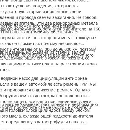
итывают условия вождения, которые мы
рузку, которую старые изношенные свечи
авления и провода свечей зажигания. Не говоря
ниевый двигатель. Эти два разнородных металла
ератор переменного тока или ремень
ли свечи зажигания остаются в двигателе на 160
ь ГРМ вашего автомобиля обеспечивает
 нормального износа, поршни могут столкнуться
, как он сломается, поэтому небольшое
ют интервалы от 65 000 до 96 000 км, поэтому
ак и ремень, но сделана из стали и залита
двигателя, либо выберите вариант доступного
, удерживающие его в узком положении, со
авляющими и натяжителем на расстоянии около
троя.
т водяной насос для циркуляции антифриза
Если в вашем автомобиле есть ремень ГРМ, мы
аз и приводится в движение ремнем. Однако
наруживаем это до того, как он полностью
выполняющего все ваши повседневные услуги,
чный нагрев вызывает расширение и деформацию
то могут пропустить самые быстрые любители
адки головки блока цилиндров между блоком
ного масла, охлаждающей жидкости двигателя
чает определенную катастрофу для вашего