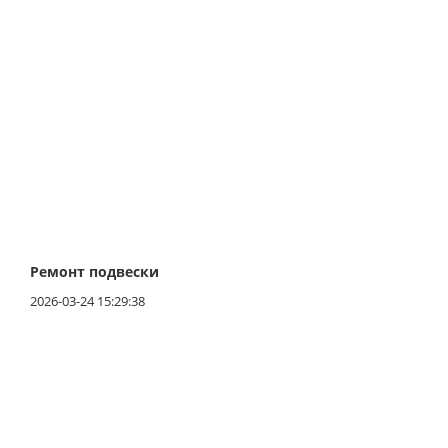
случаях, если неисправности слишком серьезны,
может понадобиться ремонт или замена коробки
передач в целом. Рекомендуется обратиться к
квалифицированному специалисту или сервису Chery
для выполнения этой работы.
Тестирование и настройка: После завершения
ремонта коробки передач необходимо провести
тестирование и настройку, чтобы убедиться, что все
работает должным образом.
Ремонт подвески
2026-03-24 15:29:38