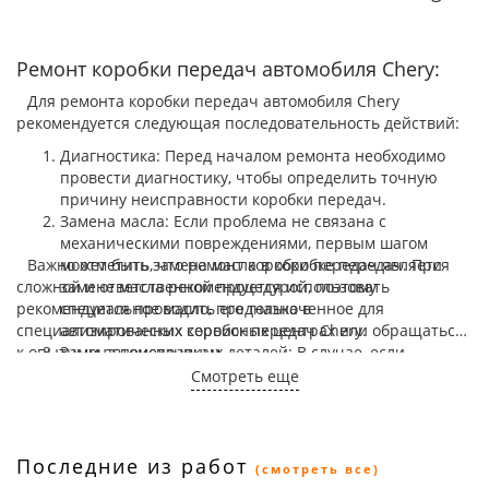
Ремонт коробки передач автомобиля Chery:
Для ремонта коробки передач автомобиля Chery
рекомендуется следующая последовательность действий:
Диагностика: Перед началом ремонта необходимо
провести диагностику, чтобы определить точную
причину неисправности коробки передач.
Замена масла: Если проблема не связана с
механическими повреждениями, первым шагом
Важно отметить, что ремонт коробки передач является
может быть замена масла в коробке передач. При
сложной и ответственной процедурой, поэтому
замене масла рекомендуется использовать
рекомендуется проводить его только в
специальное масло, предназначенное для
специализированных сервисных центрах или обращаться
автоматических коробок передач Chery.
к опытным автомеханикам.
Замена неисправных деталей: В случае, если
неисправность вызвана поломкой каких-либо
Смотреть еще
деталей коробки передач, они должны быть
заменены. Рекомендуется использовать
оригинальные запчасти Chery для гарантии качества
и долговечности.
Последние из работ
(смотреть все)
Ремонт или замена коробки передач: В некоторых