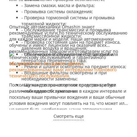
- Замена смазки, масла и фильтра;
- Промывка системы охлаждения;
- Проверка тормозной системы и промывка
тормозной жидкости;
Опытные автомеханики Omashin знают
- Обслуживание трансмиссии и промывка
рекомендуемые услуги по техническому обслуживанию
трансмиссионной жидкости;
для каждой марки и модели. Наши автомеханики
- Проверка состояния шин на предмет износа,
обучены и имеют лицензии на оказание всех
давления воздуха и вращения;
рекомендованных заводом-изготовителем услуг по
- Обслуживание аккумуляторной батареи и
техническому обслуживанию и гарантийного
генератора переменного тока;
обслуживания новых автомобилей.
Мы делаем все, что делает дилер, с
- Ремни и шланги осмотрены на предмет износа;
рекомендованными вами интервалами планового
- Воздушные фильтры осмотрены и при
технического обслуживания.
необходимости заменены;
Поскольку каждое транспортное средство требует
- Щетки стеклоочистителя проверены и при
различных видов обслуживания в каждом интервале и
необходимости заменены.
поскольку ваши привычки вождения и ваши обычные
условия вождения могут повлиять на то, что может или
не может быть необходимо, наши автомеханики
тщательно осмотрят ваш автомобиль и предоставят
Смотреть еще
вам список рекомендуемых услуг. У нас есть
спецификации того, что требует каждый
производитель для своих различных моделей.