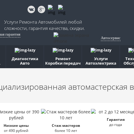
Услуги Ремонта Автомобилей любой
сложности, гарантия качества, скидки.
ная гарантия
Автосервис
Диагностика
Ремонт
Услуги
Тех
.
Авто
Коробки передач
Автоэлектрика
Обсл
циализированная автомастерская
в
Гарантия
до года
Низкие цены
Стаж мастеров
от 490 рублей
более 10 лет