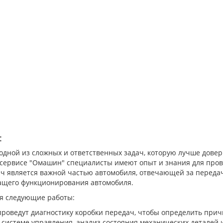
:
одной из сложных и ответственных задач, которую лучше дове
тосервисе "Омашин" специалисты имеют опыт и знания для про
ч является важной частью автомобиля, отвечающей за передач
жащего функционирования автомобиля.
бя следующие работы:
проведут диагностику коробки передач, чтобы определить прич
системе управления, анализ состояния механических деталей 